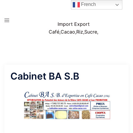
Aller
French
Nimbra-
au
Solutions
contenu
Ouvrir/fermer
Import Export
le
Café,Cacao,Riz,Sucre,
menu
Cabinet BA S.B