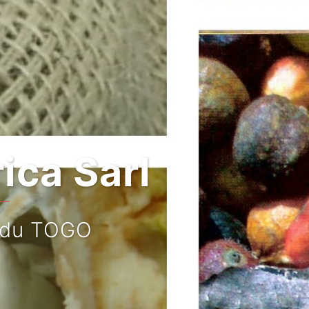
Sarl
OGO