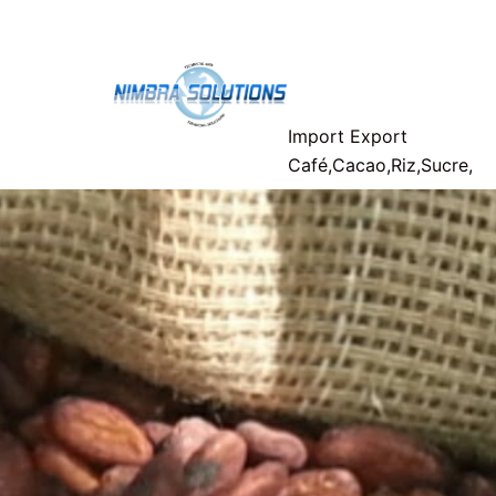
Aller
Nimbra-
au
contenu
Solutions
Import Export
Café,Cacao,Riz,Sucre,