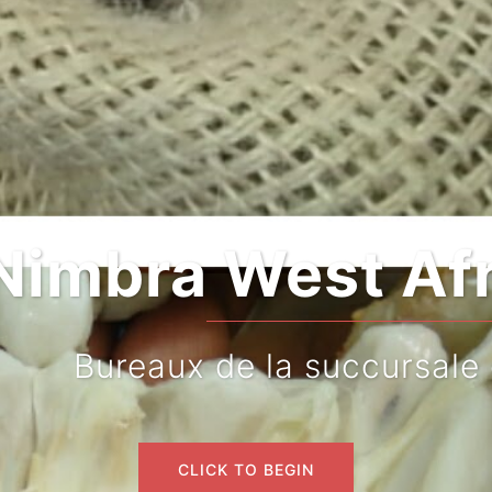
bra West Africa 
reaux de la succursale du T
CLICK TO BEGIN