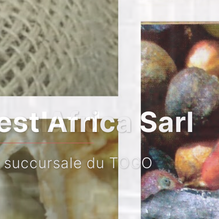
Sarl
OGO