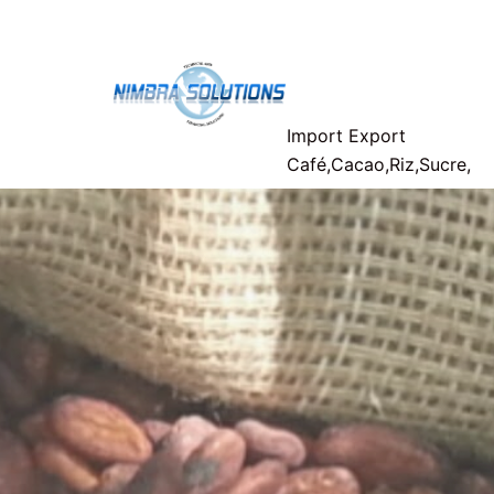
Aller
Nimbra-
au
contenu
Solutions
Import Export
Café,Cacao,Riz,Sucre,