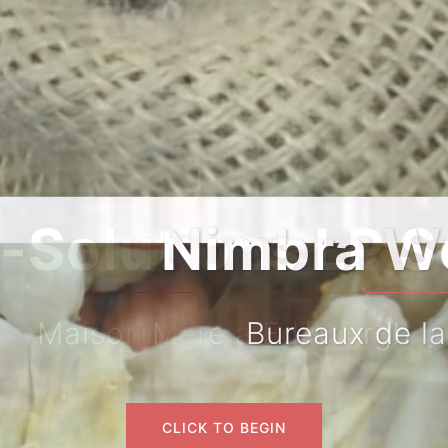
bra West Africa 
reaux de la succursale du T
CLICK TO BEGIN