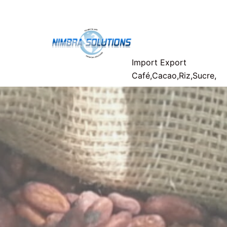
Aller
Nimbra-
au
contenu
Solutions
Import Export
Café,Cacao,Riz,Sucre,