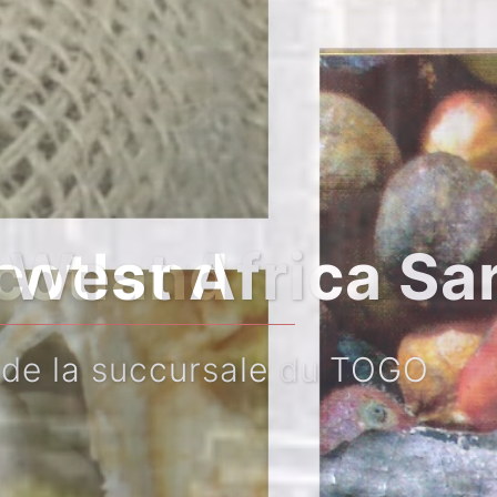
Sarl
OGO