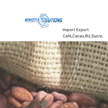
Aller
Nimbra-
au
contenu
Solutions
Import Export
Café,Cacao,Riz,Sucre,