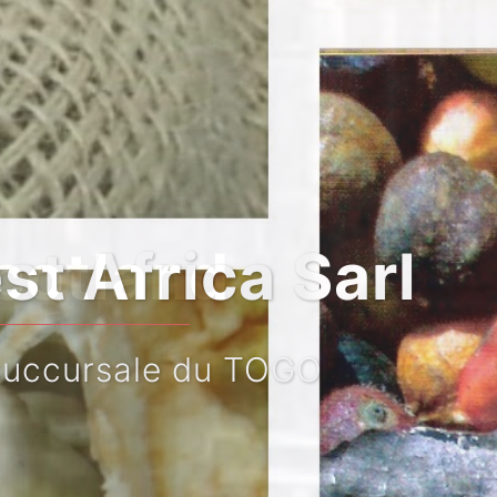
Sarl
OGO