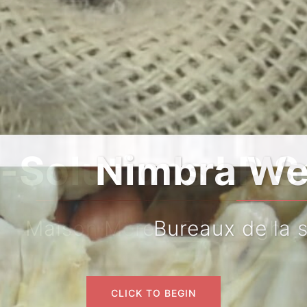
bra West Africa 
reaux de la succursale du T
CLICK TO BEGIN