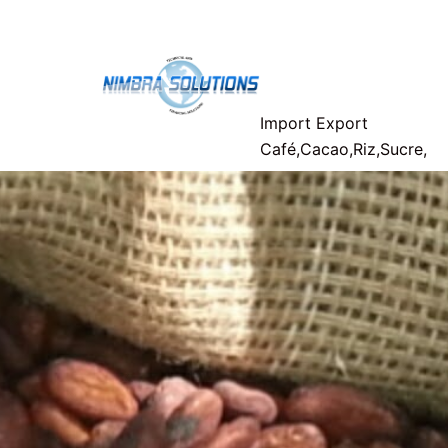
Aller
Nimbra-
au
contenu
Solutions
Import Export
Café,Cacao,Riz,Sucre,