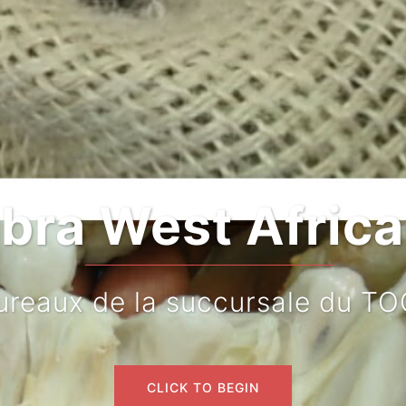
bra West Africa 
reaux de la succursale du T
CLICK TO BEGIN