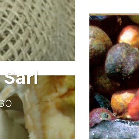
Sarl
OGO